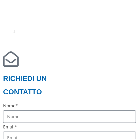
© Il materiale e le informazioni contenute in questo sito sono di
proprietà di H2pro Srls.
La riproduzione è vietata.
Credits
RICHIEDI UN
CONTATTO
Nome*
Email*