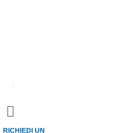
H2prO Srls - P.IVA 03733421204
Privacy Policy
-
Cookie Policy
© Il materiale e le informazioni contenute in questo sito sono di
proprietà di H2pro Srls.
La riproduzione è vietata.
Credits
RICHIEDI UN