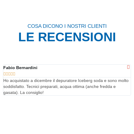
COSA DICONO I NOSTRI CLIENTI
LE RECENSIONI
Fabio Bernardini
B






Ho acquistato a dicembre il depuratore Iceberg soda e sono molto
M
soddisfatto. Tecnici preparati, acqua ottima (anche fredda e
h
gasata). La consiglio!
d