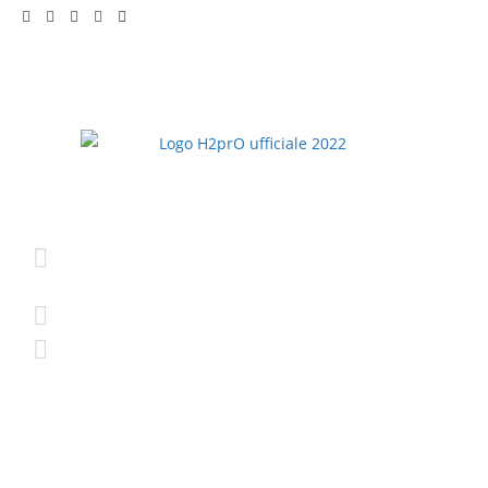
H2prO srls
Prodotti
Via Bruno Bonfiglioli, 5
Addolcitori
40050 Monte San Pietro
Osmotizzatori standard
(BO)
Osmotizzatori con Gasatore
+39 388 448 5649
Osmotizzatori con
Frigogasatore
info@h2pro.eu
Ricambi e Accessori
Seguici su Facebook