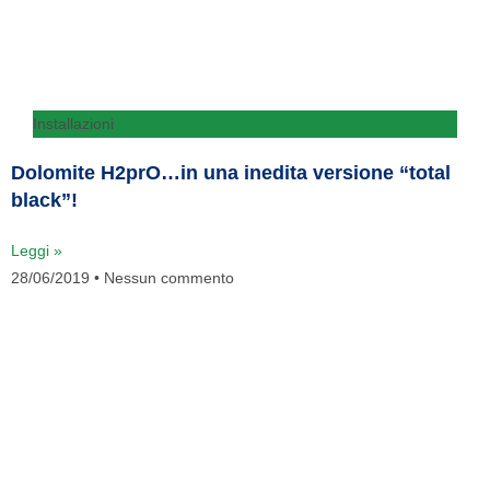
Installazioni
Dolomite H2prO…in una inedita versione “total
black”!
Leggi »
28/06/2019
Nessun commento