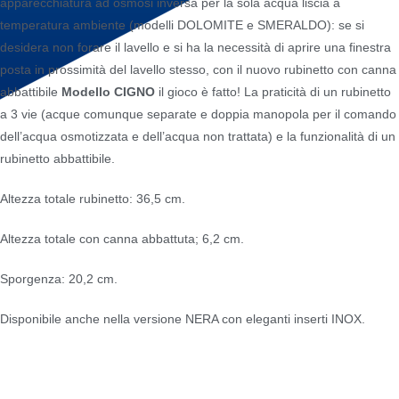
apparecchiatura ad osmosi inversa per la sola acqua liscia a
temperatura ambiente (modelli DOLOMITE e SMERALDO): se si
desidera non forare il lavello e si ha la necessità di aprire una finestra
posta in prossimità del lavello stesso, con il nuovo rubinetto con canna
abbattibile
Modello CIGNO
il gioco è fatto! La praticità di un rubinetto
a 3 vie (acque comunque separate e doppia manopola per il comando
dell’acqua osmotizzata e dell’acqua non trattata) e la funzionalità di un
rubinetto abbattibile.
Altezza totale rubinetto: 36,5 cm.
Altezza totale con canna abbattuta; 6,2 cm.
Sporgenza: 20,2 cm.
Disponibile anche nella versione NERA con eleganti inserti INOX.