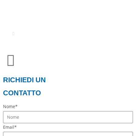
© Il materiale e le informazioni contenute in questo sito sono di
proprietà di H2pro Srls.
La riproduzione è vietata.
Credits
RICHIEDI UN
CONTATTO
Nome*
Email*