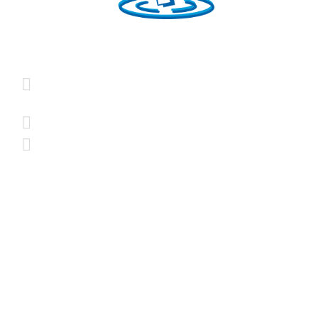
H2prO srls
Prodotti
Via Bruno Bonfiglioli, 5
Addolcitori
40050 Monte San Pietro
Osmotizzatori standard
(BO)
Osmotizzatori con Gasatore
+39 388 448 5649
Osmotizzatori con
Frigogasatore
info@h2pro.eu
Ricambi e Accessori
Seguici su Facebook