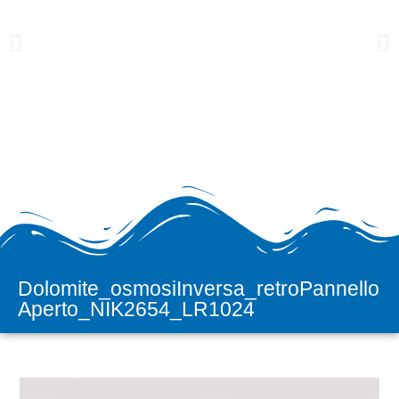
Dolomite_osmosiInversa_retroPannello
H2prO
Aperto_NIK2654_LR1024
Vendita e assistenza