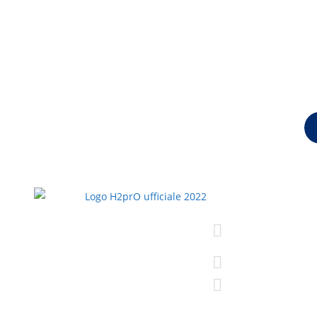
H2prO srls
Via Bruno Bonfigli
40050 Monte San
+39 388 448 56
info@h2pro.eu