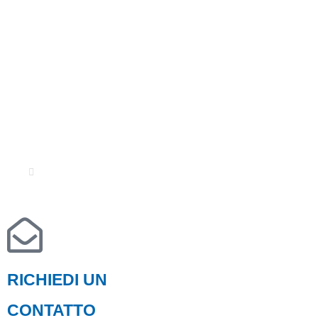
H2prO Srls - P.IVA 03733421204
Privacy Policy
-
Cookie Policy
© Il materiale e le informazioni contenute in questo sito sono di
proprietà di H2pro Srls.
La riproduzione è vietata.
Credits
RICHIEDI UN
CONTATTO