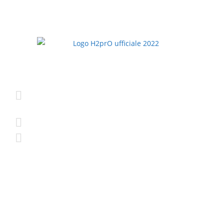
H2prO srls
Prodotti
Via Bruno Bonfiglioli, 5
Addolcitori
40050 Monte San Pietro
Osmotizzatori standard
(BO)
Osmotizzatori con Gasatore
+39 388 448 5649
Osmotizzatori con
Frigogasatore
info@h2pro.eu
Ricambi e Accessori
Seguici su Facebook