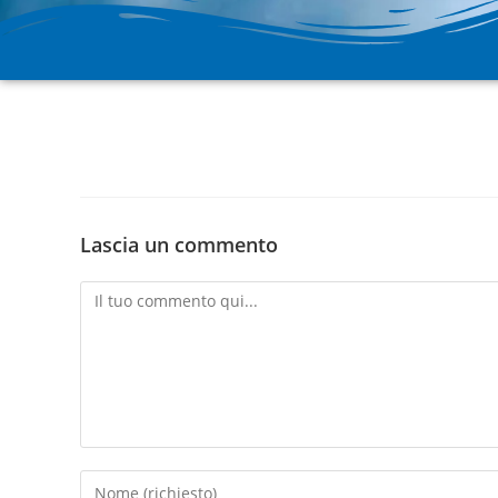
H2prO
Vendita e assistenza
Lascia un commento
apparecchiature
per il trattamento acqua