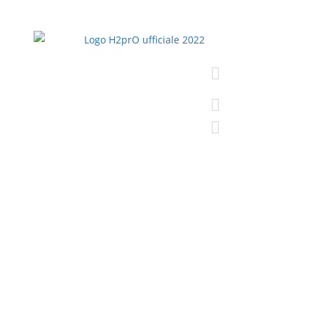
H2prO srls
Via Bruno Bonfigli
40050 Monte San
+39 388 448 56
info@h2pro.eu
H2
P
© Il materiale e le informazion