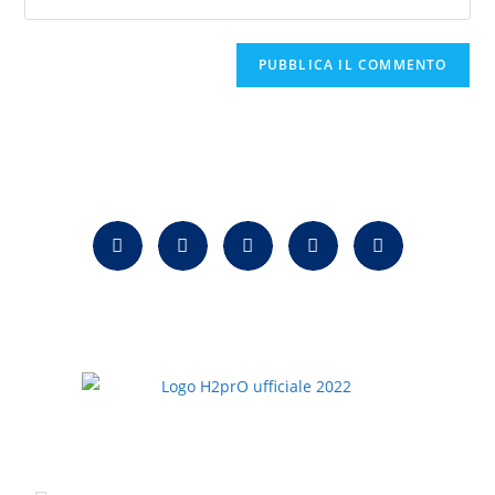
H2prO srls
Prodotti
Via Bruno Bonfiglioli, 5
Addolcitori